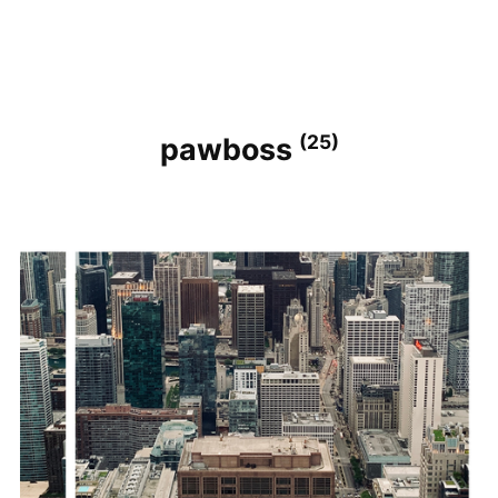
(25)
pawboss