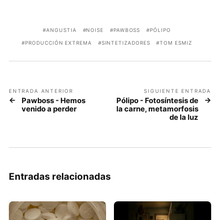
ANGUSTIA
NOISE
PAWBOSS
PÓLIPO
PRODUCCIÓN EXTREMA
SINTETIZADORES
TOM ESMIZ
ENTRADA ANTERIOR
SIGUIENTE ENTRADA
Pawboss - Hemos
Pólipo - Fotosíntesis de
venido a perder
la carne, metamorfosis
de la luz
Entradas relacionadas