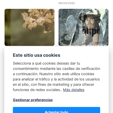
06/03/2022
Pólipo - Nefrítico
Pólipo el ejecutor
Este sitio usa cookies
06/04/2021
15/12/2025
Selecciona a qué cookies deseas dar tu
consentimiento mediante las casillas de verificación
a continuación. Nuestro sitio web utiliza cookies
para analizar el tráfico y la actividad de los usuarios
en el sitio, con fines de marketing y para ofrecer
funciones de redes sociales..
Más detalles
Gestionar preferencias
DESIGNED BY PAWBOSS USING
PUBLII
|
POLÍTICA DE PRIVACIDAD
|
TAGS
Acteptar todo