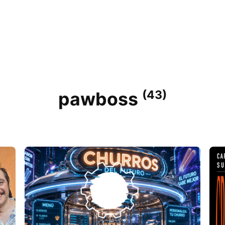
(43)
pawboss