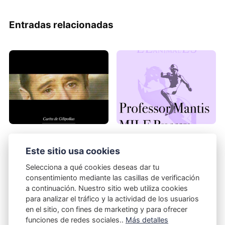
Entradas relacionadas
Pawboss + Milf Burray -
El Hombre es el Animal -
Carita de gilipollas
Mantis, tarántulas y MILFs
Este sitio usa cookies
31/10/2025
01/06/2021
Selecciona a qué cookies deseas dar tu
consentimiento mediante las casillas de verificación
a continuación. Nuestro sitio web utiliza cookies
para analizar el tráfico y la actividad de los usuarios
en el sitio, con fines de marketing y para ofrecer
funciones de redes sociales..
Más detalles